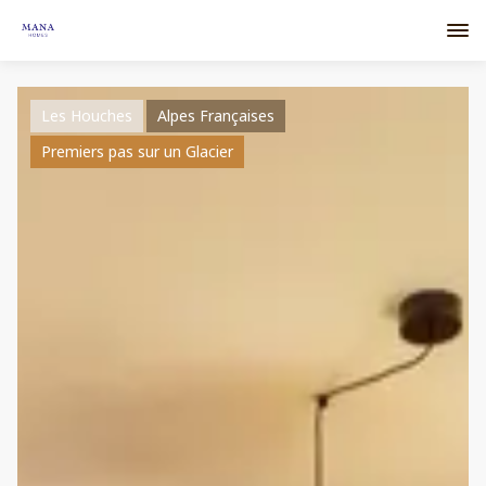
Les Houches
Alpes Françaises
Premiers pas sur un Glacier