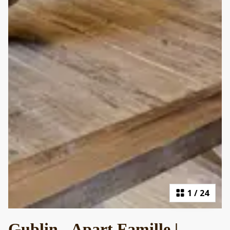
1
/
24
Gublin - Apart Famille |