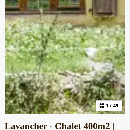
1
/
49
Lavancher - Chalet 400m2 |