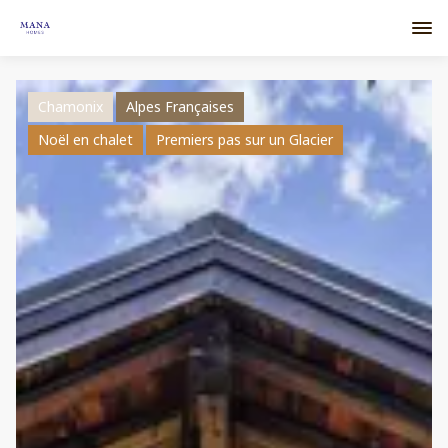
Chamonix
Alpes Françaises
Noël en chalet
Premiers pas sur un Glacier