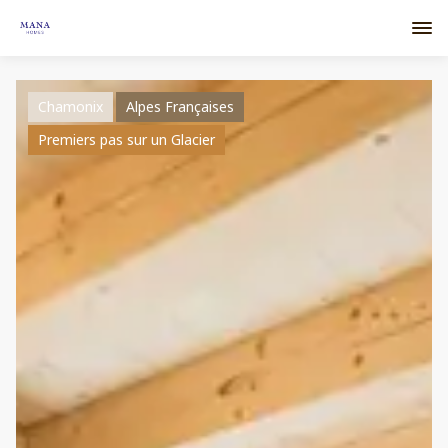
Chamonix
Alpes Françaises
Premiers pas sur un Glacier