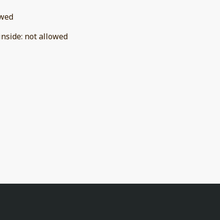
owed
inside
:
not allowed